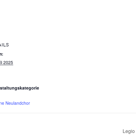
AILS
m:
li 2025
staltungskategorie
ne Neulandchor
Legio 