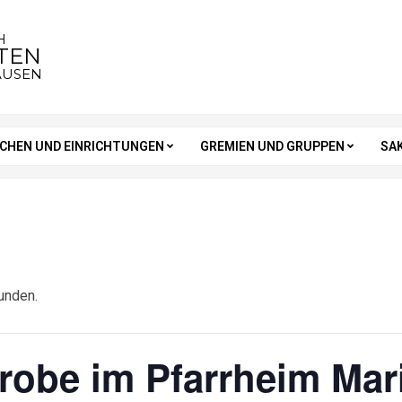
H
STEN
AUSEN
RCHEN UND EINRICHTUNGEN
GREMIEN UND GRUPPEN
SA
unden.
obe im Pfarrheim Mari