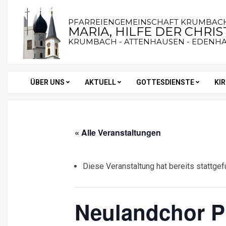
Skip
to
PFARREIENGEMEINSCHAFT KRUMBAC
MARIA, HILFE DER CHRI
content
KRUMBACH - ATTENHAUSEN - EDENH
ÜBER UNS
AKTUELL
GOTTESDIENSTE
KI
Secondary
Navigation
Menu
« Alle Veranstaltungen
Diese Veranstaltung hat bereits stattgef
Neulandchor Pr