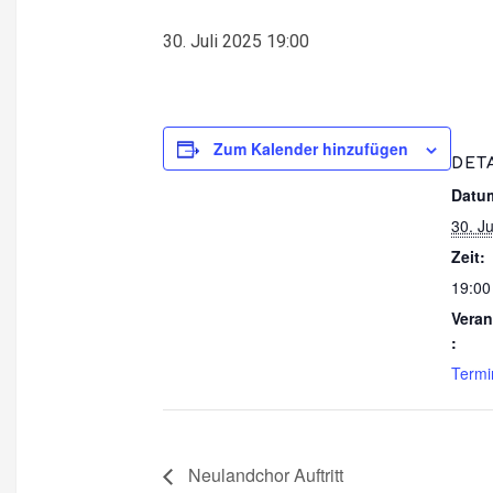
30. Juli 2025 19:00
Zum Kalender hinzufügen
DET
Datu
30. Ju
Zeit:
19:00
Veran
:
Termi
Neulandchor Auftritt