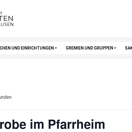
H
STEN
AUSEN
RCHEN UND EINRICHTUNGEN
GREMIEN UND GRUPPEN
SA
unden.
robe im Pfarrheim