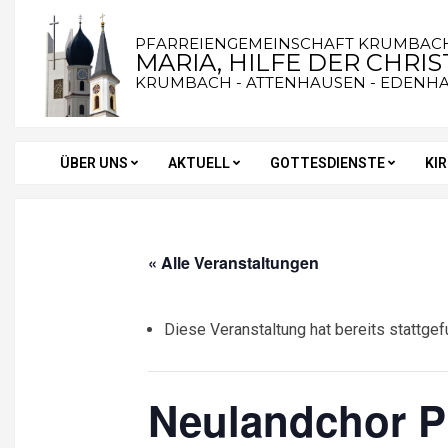
Skip
to
PFARREIENGEMEINSCHAFT KRUMBAC
MARIA, HILFE DER CHRI
content
KRUMBACH - ATTENHAUSEN - EDENH
ÜBER UNS
AKTUELL
GOTTESDIENSTE
KI
Secondary
Navigation
Menu
« Alle Veranstaltungen
Diese Veranstaltung hat bereits stattgef
Neulandchor P