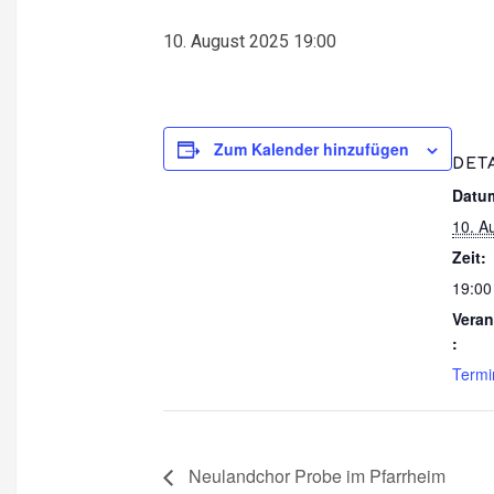
10. August 2025 19:00
Zum Kalender hinzufügen
DET
Datu
10. A
Zeit:
19:00
Veran
:
Termi
Neulandchor Probe im Pfarrheim