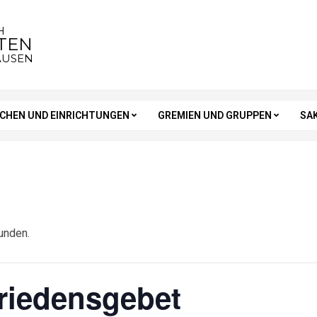
H
STEN
AUSEN
RCHEN UND EINRICHTUNGEN
GREMIEN UND GRUPPEN
SA
unden.
riedensgebet