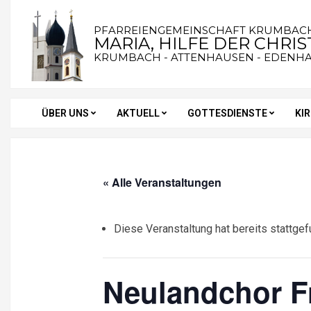
Skip
to
PFARREIENGEMEINSCHAFT KRUMBAC
MARIA, HILFE DER CHRI
content
KRUMBACH - ATTENHAUSEN - EDENH
ÜBER UNS
AKTUELL
GOTTESDIENSTE
KI
Secondary
Navigation
Menu
« Alle Veranstaltungen
Diese Veranstaltung hat bereits stattgef
Neulandchor F