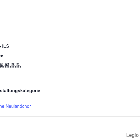
AILS
m:
ugust 2025
staltungskategorie
ne Neulandchor
Legio 