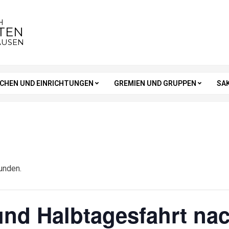
H
STEN
AUSEN
RCHEN UND EINRICHTUNGEN
GREMIEN UND GRUPPEN
SA
unden.
und Halbtagesfahrt na