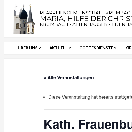
Skip
to
PFARREIENGEMEINSCHAFT KRUMBAC
MARIA, HILFE DER CHRI
content
KRUMBACH - ATTENHAUSEN - EDENH
ÜBER UNS
AKTUELL
GOTTESDIENSTE
KI
Secondary
Navigation
Menu
« Alle Veranstaltungen
Diese Veranstaltung hat bereits stattgef
Kath. Frauenb