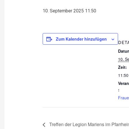
10. September 2025 11:50
Zum Kalender hinzufügen
DET
Datu
10. S
Zeit:
11:50
Veran
:
Frau
Treffen der Legion Mariens im Pfarrhei