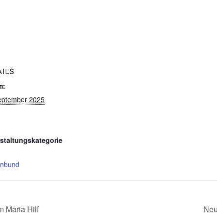
AILS
m:
eptember 2025
staltungskategorie
enbund
m Maria Hilf
Neu