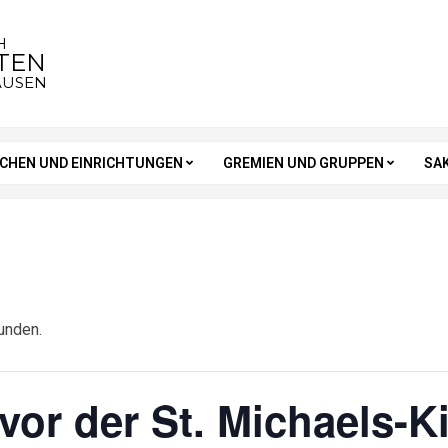
H
STEN
AUSEN
RCHEN UND EINRICHTUNGEN
GREMIEN UND GRUPPEN
SA
unden.
vor der St. Michaels-K