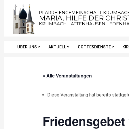
Skip
to
PFARREIENGEMEINSCHAFT KRUMBAC
MARIA, HILFE DER CHRI
content
KRUMBACH - ATTENHAUSEN - EDENH
ÜBER UNS
AKTUELL
GOTTESDIENSTE
KI
Secondary
Navigation
Menu
« Alle Veranstaltungen
Diese Veranstaltung hat bereits stattgef
Friedensgebet 