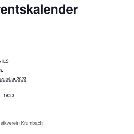
ventskalender
AILS
m:
ezember 2023
 - 19:30
usikverein Krumbach