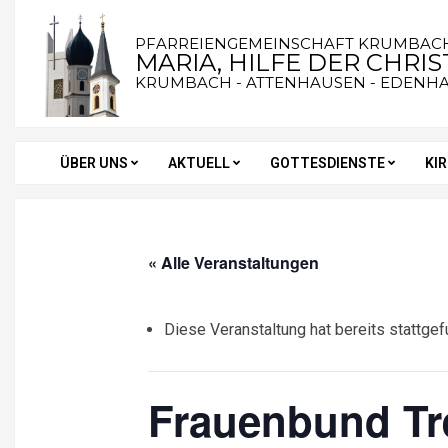
Skip
to
PFARREIENGEMEINSCHAFT KRUMBAC
MARIA, HILFE DER CHRI
content
KRUMBACH - ATTENHAUSEN - EDENH
ÜBER UNS
AKTUELL
GOTTESDIENSTE
KI
Secondary
Navigation
Menu
« Alle Veranstaltungen
Diese Veranstaltung hat bereits stattgef
Frauenbund Tr