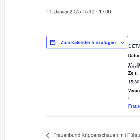
11. Januar 2025 15:30
-
17:00
Zum Kalender hinzufügen
DET
Datu
11. J
Zeit:
15:30
Veran
:
Frau
Frauenbund Krippenschauen mit Führ