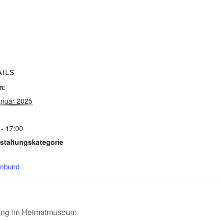
AILS
m:
anuar 2025
 - 17:00
staltungskategorie
enbund
ung im Heimatmuseum