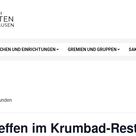
H
STEN
AUSEN
RCHEN UND EINRICHTUNGEN
GREMIEN UND GRUPPEN
SA
unden.
effen im Krumbad-Res