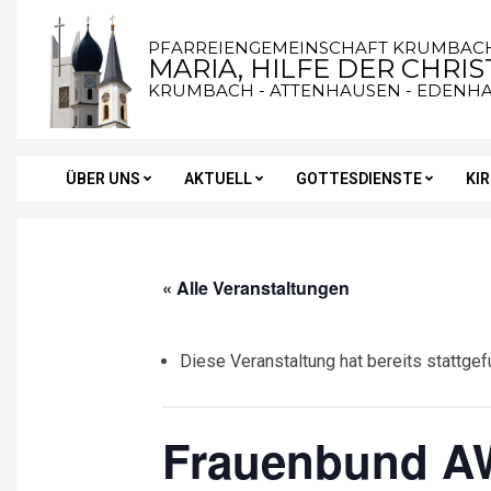
Skip
to
PFARREIENGEMEINSCHAFT KRUMBAC
MARIA, HILFE DER CHRI
content
KRUMBACH - ATTENHAUSEN - EDENH
ÜBER UNS
AKTUELL
GOTTESDIENSTE
KI
Secondary
Navigation
Menu
« Alle Veranstaltungen
Diese Veranstaltung hat bereits stattgef
Frauenbund AW