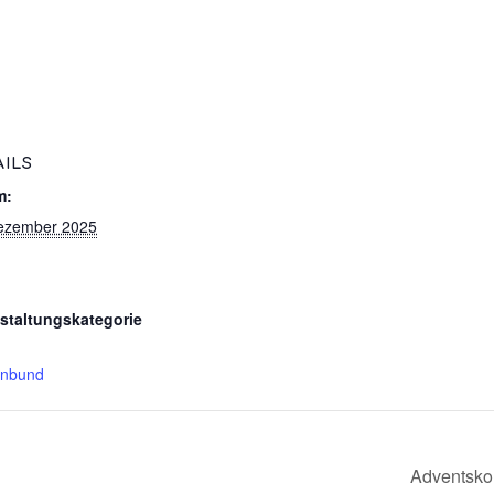
AILS
m:
ezember 2025
staltungskategorie
enbund
Adventsko