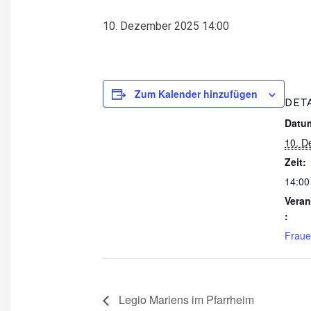
10. Dezember 2025 14:00
Zum Kalender hinzufügen
DET
Datu
10. D
Zeit:
14:00
Veran
:
Frau
Legio Mariens im Pfarrheim