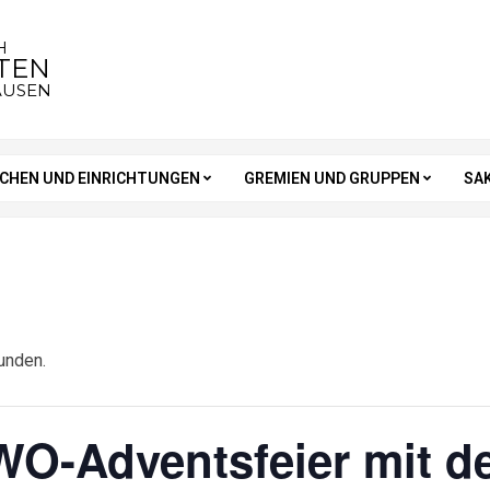
H
STEN
AUSEN
RCHEN UND EINRICHTUNGEN
GREMIEN UND GRUPPEN
SA
unden.
O-Adventsfeier mit 