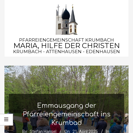
Skip
to
content
PFARREIENGEMEINSCHAFT KRUMBACH
MARIA, HILFE DER CHRISTEN
KRUMBACH - ATTENHAUSEN - EDENHAUSEN
Secondary
Navigation
Menu
Emmausgang der
Pfarreiengemeinschaft ins
Krumbad
By:
Stefan Hansel
On:
21. April 2025
In: