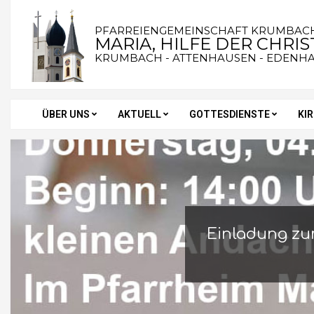
Skip
to
PFARREIENGEMEINSCHAFT KRUMBAC
MARIA, HILFE DER CHRI
content
KRUMBACH - ATTENHAUSEN - EDENH
ÜBER UNS
AKTUELL
GOTTESDIENSTE
KI
Secondary
Navigation
Menu
Einladung zu