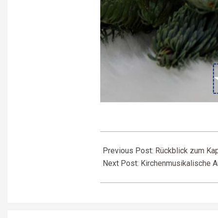
2025-
11-
Previous Post:
Rückblick zum Kap
18
Next Post:
Kirchenmusikalische A