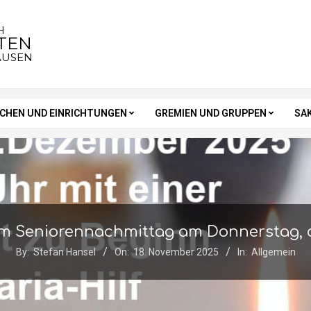
H
STEN
AUSEN
RCHEN UND EINRICHTUNGEN
GREMIEN UND GRUPPEN
SA
m Seniorennachmittag am Donnerstag, d
By:
Stefan Hansel
On:
18. November 2025
In:
Allgemein