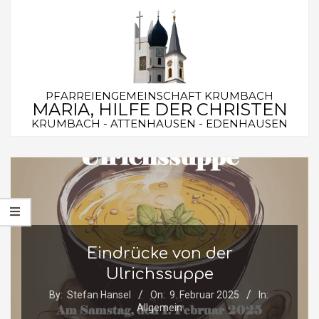
Skip
to
content
PFARREIENGEMEINSCHAFT KRUMBACH
MARIA, HILFE DER CHRISTEN
KRUMBACH - ATTENHAUSEN - EDENHAUSEN
Secondary
Navigation
Menu
Eindrücke von der
Ulrichssuppe
By:
Stefan Hansel
On:
9. Februar 2025
In:
Allgemein