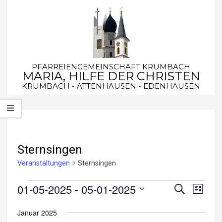
Skip
to
content
PFARREIENGEMEINSCHAFT KRUMBACH
MARIA, HILFE DER CHRISTEN
KRUMBACH - ATTENHAUSEN - EDENHAUSEN
Secondary
Navigation
Menu
Sternsingen
Veranstaltungen
Sternsingen
Veranstaltungen
01-05-2025
 - 
05-01-2025
V
V
Suche
Liste
e
Datum
e
Januar 2025
wählen.
r