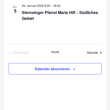
r
a
05. Januar 2025 8:00
-
18:00
SO.
a
5
n
Sternsinger Pfarrei Maria Hilf – Südliches
n
Gebiet
s
s
t
a
t
l
a
t
l
Vorherige
Heute
Veransta
Nächste
u
Veranstaltungen
t
n
u
g
Kalender abonnieren
n
A
n
g
s
e
i
n
c
S