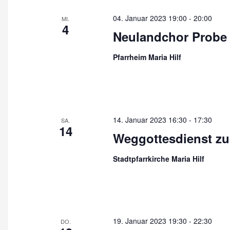
n
04. Januar 2023 19:00
-
20:00
MI.
S
4
Neulandchor Probe
u
Pfarrheim Maria Hilf
c
h
e
u
14. Januar 2023 16:30
-
17:30
SA.
14
n
Weggottesdienst z
d
Stadtpfarrkirche Maria Hilf
A
n
s
i
19. Januar 2023 19:30
-
22:30
DO.