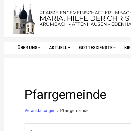
Skip
to
PFARREIENGEMEINSCHAFT KRUMBAC
MARIA, HILFE DER CHRI
content
KRUMBACH - ATTENHAUSEN - EDENH
ÜBER UNS
AKTUELL
GOTTESDIENSTE
KI
Secondary
Navigation
Menu
Pfarrgemeinde
Veranstaltungen
Pfarrgemeinde
Veranstaltungen
V
Bitte