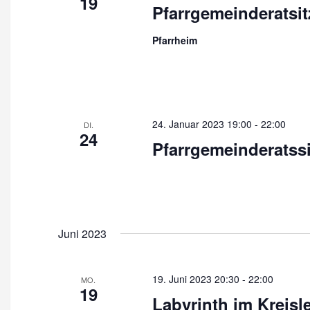
19
c
Pfarrgemeinderatsit
h
Pfarrheim
t
e
n
,
24. Januar 2023 19:00
-
22:00
DI.
24
Pfarrgemeinderatss
N
a
v
i
Juni 2023
g
a
19. Juni 2023 20:30
-
22:00
MO.
t
19
Labyrinth im Kreisl