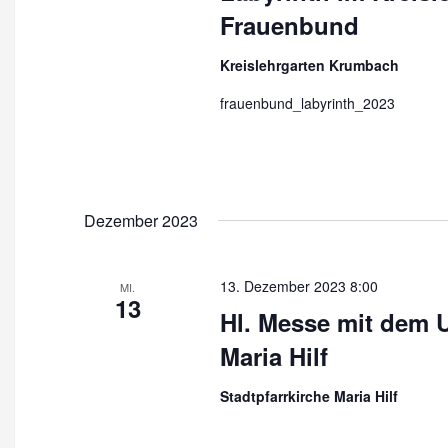
i
Frauenbund
o
Kreislehrgarten Krumbach
n
frauenbund_labyrinth_2023
Dezember 2023
13. Dezember 2023 8:00
MI.
13
Hl. Messe mit dem U
Maria Hilf
Stadtpfarrkirche Maria Hilf