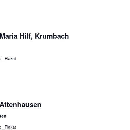
Maria Hilf, Krumbach
l_Plakat
 Attenhausen
usen
l_Plakat