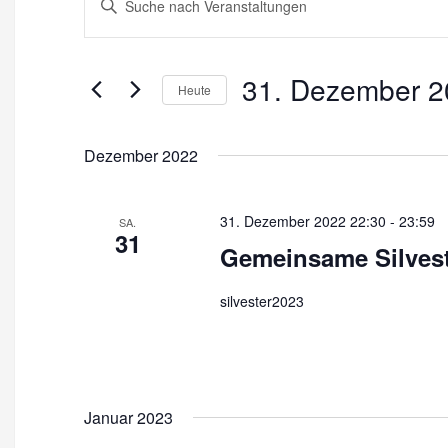
Schlüsselwort
e
eingeben.
r
Suche
31. Dezember 2
nach
a
Heute
Veranstaltungen
Datum
n
Schlüsselwort.
wählen.
Dezember 2022
s
t
31. Dezember 2022 22:30
-
23:59
a
SA.
31
Gemeinsame Silveste
l
t
silvester2023
u
n
g
Januar 2023
e