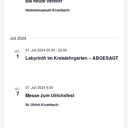
bis heute verehrt“
n
Heimatmuseum Krumbach
Juli 2024
01. Juli 2024 20:30
-
22:00
MO.
1
Labyrinth im Kreislehrgarten – ABGESAGT
07. Juli 2024 9:30
SO.
7
Messe zum Ulrichsfest
St. Ulrich Krumbach