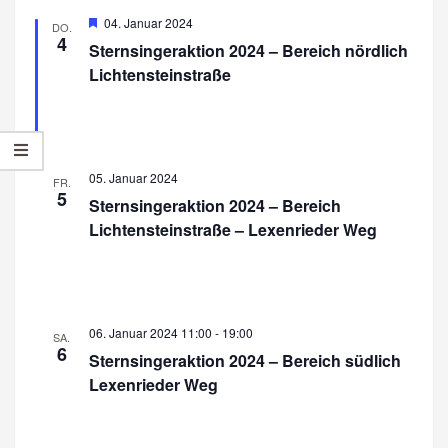
r
a
Hervorgehoben
04. Januar 2024
DO.
a
4
n
Sternsingeraktion 2024 – Bereich nördlich
n
Lichtensteinstraße
s
s
t
a
t
l
a
05. Januar 2024
FR.
t
5
l
Sternsingeraktion 2024 – Bereich
u
Lichtensteinstraße – Lexenrieder Weg
t
n
u
g
n
A
06. Januar 2024 11:00
-
19:00
n
g
SA.
6
Sternsingeraktion 2024 – Bereich südlich
s
e
Lexenrieder Weg
i
n
c
S