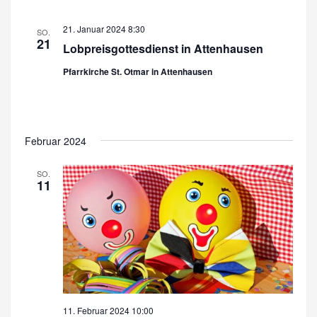
h
u
t
21. Januar 2024 8:30
SO.
21
c
e
Lobpreisgottesdienst in Attenhausen
n
h
Pfarrkirche St. Otmar in Attenhausen
-
e
N
u
a
n
Februar 2024
v
d
i
SO.
11
A
g
a
n
t
s
i
i
o
c
n
h
11. Februar 2024 10:00