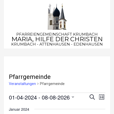
Skip
to
content
PFARREIENGEMEINSCHAFT KRUMBACH
MARIA, HILFE DER CHRISTEN
KRUMBACH - ATTENHAUSEN - EDENHAUSEN
Secondary
Navigation
Menu
Pfarrgemeinde
Veranstaltungen
Pfarrgemeinde
Veranstaltungen
01-04-2024
 - 
08-08-2026
V
V
Suche
Liste
e
Datum
e
Januar 2024
wählen.
r