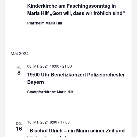
Kinderkirche am Faschingssonntag in
t
Maria Hilf „Gott will, dass wir fröhlich sind“
e
Pfarrheim Maria Hilf
n
,
N
Mai 2024
a
08. Mai 2024 19:00
-
21:00
MI.
v
8
19:00 Uhr Benefizkonzert Polizeiorchester
i
Bayern
g
Stadtpfarrkirche Maria Hilf
a
t
i
16. Mai 2024 8:00
-
17:00
DO.
16
„Bischof Ulrich – ein Mann seiner Zeit und
o