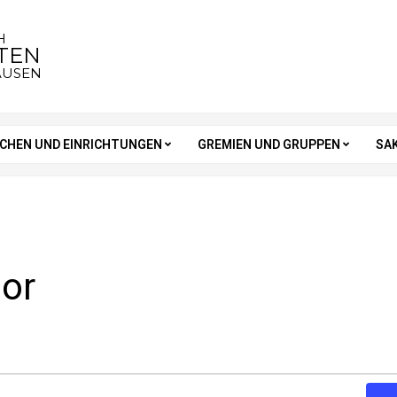
H
STEN
AUSEN
RCHEN UND EINRICHTUNGEN
GREMIEN UND GRUPPEN
SA
or