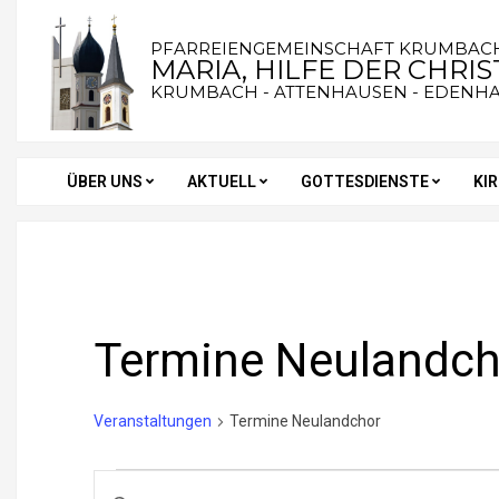
Skip
to
PFARREIENGEMEINSCHAFT KRUMBAC
MARIA, HILFE DER CHRI
content
KRUMBACH - ATTENHAUSEN - EDENH
ÜBER UNS
AKTUELL
GOTTESDIENSTE
KI
Secondary
Navigation
Menu
Termine Neulandch
Veranstaltungen
Termine Neulandchor
Veranstaltungen
V
Bitte