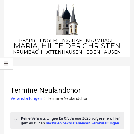
Skip
to
content
PFARREIENGEMEINSCHAFT KRUMBACH
MARIA, HILFE DER CHRISTEN
KRUMBACH - ATTENHAUSEN - EDENHAUSEN
Secondary
Navigation
Menu
Termine Neulandchor
Veranstaltungen
Termine Neulandchor
Veranstaltungen
Keine Veranstaltungen für 07. Januar 2025 vorgesehen. Hier
für
Hinweis
geht es zu den
nächsten bevorstehenden Veranstaltungen
.