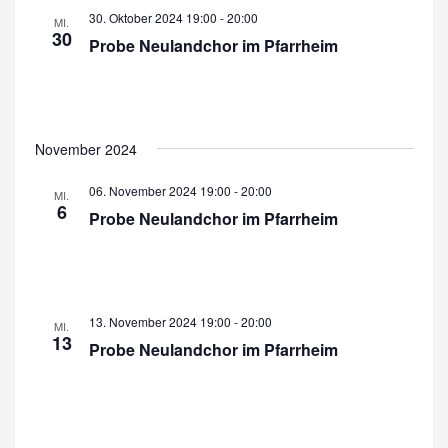
30. Oktober 2024 19:00
-
20:00
t
MI.
30
Probe Neulandchor im Pfarrheim
e
n
,
November 2024
N
a
06. November 2024 19:00
-
20:00
MI.
6
Probe Neulandchor im Pfarrheim
v
i
g
13. November 2024 19:00
-
20:00
a
MI.
13
Probe Neulandchor im Pfarrheim
t
i
o