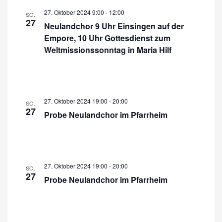
h
27. Oktober 2024 9:00
-
12:00
u
SO.
t
27
Neulandchor 9 Uhr Einsingen auf der
c
e
Empore, 10 Uhr Gottesdienst zum
n
h
Weltmissionssonntag in Maria Hilf
-
e
N
u
a
n
27. Oktober 2024 19:00
-
20:00
v
SO.
27
Probe Neulandchor im Pfarrheim
d
i
A
g
a
n
t
s
27. Oktober 2024 19:00
-
20:00
SO.
i
27
Probe Neulandchor im Pfarrheim
i
o
c
n
h