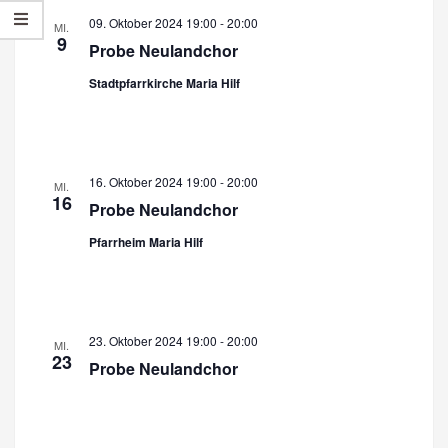
r
a
09. Oktober 2024 19:00
-
20:00
MI.
a
9
n
Probe Neulandchor
n
s
Stadtpfarrkirche Maria Hilf
s
t
a
t
l
a
16. Oktober 2024 19:00
-
20:00
MI.
t
16
l
Probe Neulandchor
u
t
Pfarrheim Maria Hilf
n
u
g
n
A
n
g
23. Oktober 2024 19:00
-
20:00
MI.
23
s
Probe Neulandchor
e
i
n
c
S