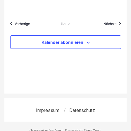
Veranstaltungen
Veransta
Vorherige
Heute
Nächste
Kalender abonnieren
Impressum
Datenschutz
Designed using
Neux
. Powered by
WordPress
.