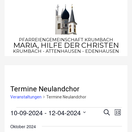
Skip
to
content
PFARREIENGEMEINSCHAFT KRUMBACH
MARIA, HILFE DER CHRISTEN
KRUMBACH - ATTENHAUSEN - EDENHAUSEN
Secondary
Navigation
Menu
Termine Neulandchor
Veranstaltungen
Termine Neulandchor
Veranstaltungen
10-09-2024
 - 
12-04-2024
V
V
Suche
Liste
e
Datum
e
Oktober 2024
wählen.
r