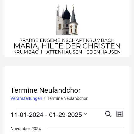
Skip
to
content
PFARREIENGEMEINSCHAFT KRUMBACH
MARIA, HILFE DER CHRISTEN
KRUMBACH - ATTENHAUSEN - EDENHAUSEN
Secondary
Navigation
Menu
Termine Neulandchor
Veranstaltungen
Termine Neulandchor
Veranstaltungen
11-01-2024
 - 
01-29-2025
V
V
Suche
Liste
e
Datum
e
November 2024
wählen.
r