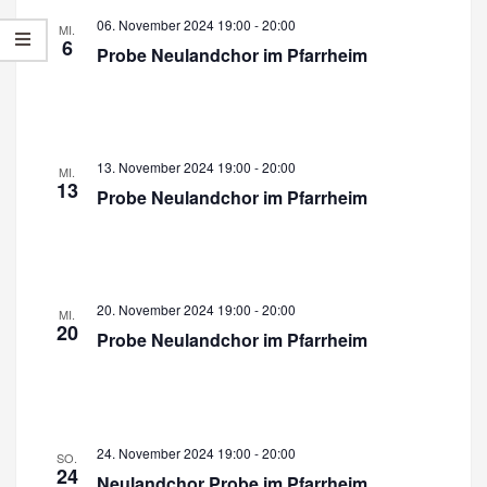
r
a
06. November 2024 19:00
-
20:00
MI.
a
6
n
Probe Neulandchor im Pfarrheim
n
s
s
t
a
t
13. November 2024 19:00
-
20:00
MI.
l
a
13
Probe Neulandchor im Pfarrheim
t
l
u
t
n
u
g
20. November 2024 19:00
-
20:00
MI.
20
n
A
Probe Neulandchor im Pfarrheim
n
g
s
e
i
n
24. November 2024 19:00
-
20:00
SO.
c
24
S
Neulandchor Probe im Pfarrheim