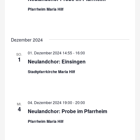
h
u
Pfarrheim Maria Hilf
t
c
e
n
h
-
Dezember 2024
e
N
u
01. Dezember 2024 14:55
-
16:00
SO.
a
1
Neulandchor: Einsingen
n
v
Stadtpfarrkirche Maria Hilf
d
i
A
g
a
n
t
04. Dezember 2024 19:00
-
20:00
s
MI.
4
i
Neulandchor: Probe im Pfarrheim
i
o
Pfarrheim Maria Hilf
c
n
h