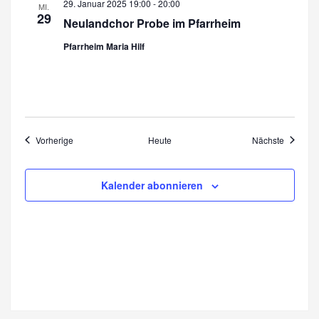
29. Januar 2025 19:00
-
20:00
MI.
29
Neulandchor Probe im Pfarrheim
Pfarrheim Maria Hilf
Veranstaltungen
Veransta
Vorherige
Heute
Nächste
Kalender abonnieren