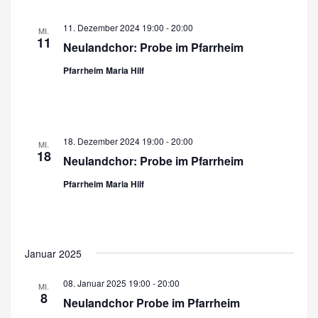
t
11. Dezember 2024 19:00
-
20:00
MI.
e
11
Neulandchor: Probe im Pfarrheim
n
Pfarrheim Maria Hilf
,
N
a
18. Dezember 2024 19:00
-
20:00
MI.
18
v
Neulandchor: Probe im Pfarrheim
i
Pfarrheim Maria Hilf
g
a
Januar 2025
t
i
08. Januar 2025 19:00
-
20:00
MI.
8
Neulandchor Probe im Pfarrheim
o