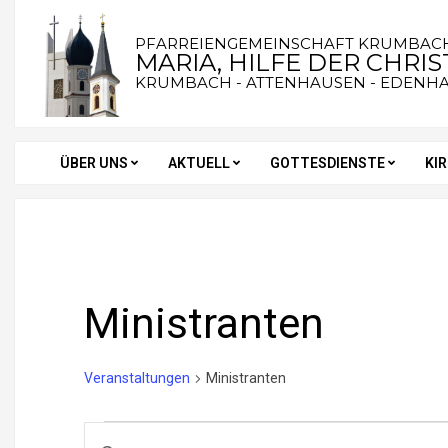
Skip
to
PFARREIENGEMEINSCHAFT KRUMBAC
MARIA, HILFE DER CHRI
content
KRUMBACH - ATTENHAUSEN - EDENH
ÜBER UNS
AKTUELL
GOTTESDIENSTE
KI
Secondary
Navigation
Menu
Ministranten
Veranstaltungen
Ministranten
Veranstaltungen
V
Bitte