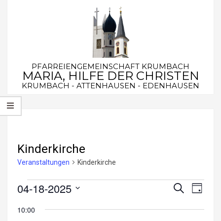
Skip
to
content
PFARREIENGEMEINSCHAFT KRUMBACH
MARIA, HILFE DER CHRISTEN
KRUMBACH - ATTENHAUSEN - EDENHAUSEN
Secondary
Navigation
Menu
Kinderkirche
Veranstaltungen
Kinderkirche
Veranstaltungen
04-18-2025
V
V
Suche
Tag
e
Datum
für
e
10:00
wählen.
r