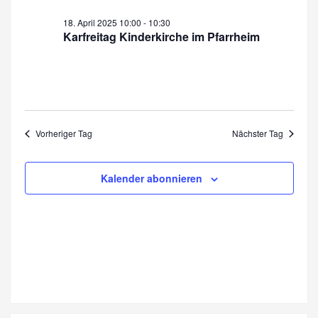
18.
r
a
April
a
18. April 2025 10:00
-
10:30
n
Karfreitag Kinderkirche im Pfarrheim
2025
n
s
s
t
a
t
l
a
Vorheriger Tag
Nächster Tag
t
l
u
t
n
Kalender abonnieren
u
g
n
A
n
g
s
e
i
n
c
S