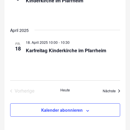
Kinderkirche im Pfarrheim
n
April 2025
18. April 2025 10:00
-
10:30
FR.
18
Karfreitag Kinderkirche im Pfarrheim
Vorherige
Heute
Veransta
Nächste
Veranstaltungen
Kalender abonnieren