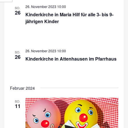
r
a
26. November 2023 10:00
SO.
a
26
n
Kinderkirche in Maria Hilf für alle 3- bis 9-
n
jährigen Kinder
s
s
t
a
t
l
a
26. November 2023 10:00
SO.
t
26
l
Kinderkirche in Attenhausen im Pfarrhaus
u
t
n
u
g
n
A
Februar 2024
n
g
SO.
s
11
e
i
n
c
S