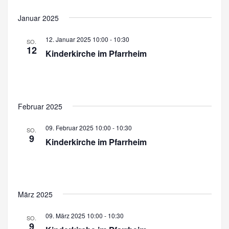
t
Januar 2025
e
12. Januar 2025 10:00
-
10:30
SO.
n
12
Kinderkirche im Pfarrheim
,
N
a
Februar 2025
v
09. Februar 2025 10:00
-
10:30
SO.
i
9
Kinderkirche im Pfarrheim
g
a
t
März 2025
i
09. März 2025 10:00
-
10:30
SO.
o
9