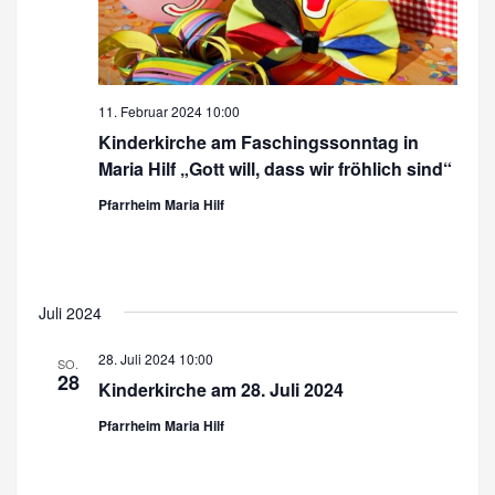
h
u
t
c
e
n
h
11. Februar 2024 10:00
-
Kinderkirche am Faschingssonntag in
e
N
Maria Hilf „Gott will, dass wir fröhlich sind“
u
a
Pfarrheim Maria Hilf
n
v
d
i
A
g
Juli 2024
a
n
t
28. Juli 2024 10:00
SO.
s
28
Kinderkirche am 28. Juli 2024
i
i
o
Pfarrheim Maria Hilf
c
n
h