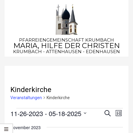
Skip
to
content
PFARREIENGEMEINSCHAFT KRUMBACH
MARIA, HILFE DER CHRISTEN
KRUMBACH - ATTENHAUSEN - EDENHAUSEN
Secondary
Navigation
Menu
Kinderkirche
Veranstaltungen
Kinderkirche
Veranstaltungen
11-26-2023
 - 
05-18-2025
V
V
Suche
Liste
e
Datum
e
November 2023
wählen.
r