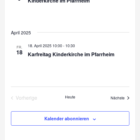
Kinderkirche im Pfarrheim
n
April 2025
18. April 2025 10:00
-
10:30
FR.
18
Karfreitag Kinderkirche im Pfarrheim
Vorherige
Heute
Veransta
Nächste
Veranstaltungen
Kalender abonnieren