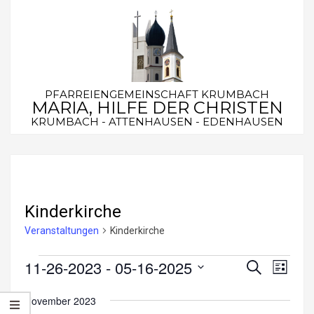
Skip
to
content
PFARREIENGEMEINSCHAFT KRUMBACH
MARIA, HILFE DER CHRISTEN
KRUMBACH - ATTENHAUSEN - EDENHAUSEN
Secondary
Navigation
Menu
Kinderkirche
Veranstaltungen
Kinderkirche
Veranstaltungen
11-26-2023
 - 
05-16-2025
V
V
Suche
Liste
e
Datum
e
November 2023
wählen.
r