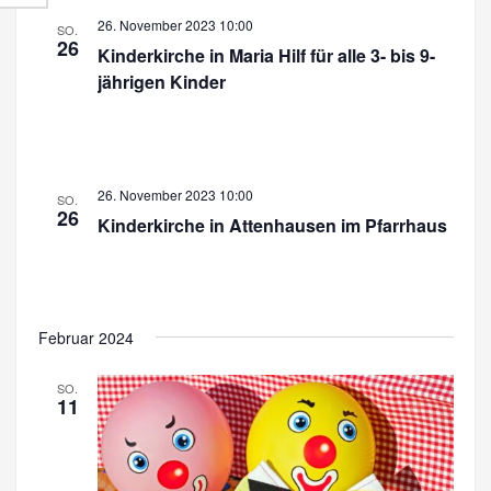
r
a
26. November 2023 10:00
SO.
a
26
n
Kinderkirche in Maria Hilf für alle 3- bis 9-
n
jährigen Kinder
s
s
t
a
t
l
a
26. November 2023 10:00
SO.
t
26
l
Kinderkirche in Attenhausen im Pfarrhaus
u
t
n
u
g
n
A
Februar 2024
n
g
SO.
s
11
e
i
n
c
S