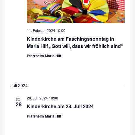
h
u
t
c
e
n
h
11. Februar 2024 10:00
-
Kinderkirche am Faschingssonntag in
e
N
Maria Hilf „Gott will, dass wir fröhlich sind“
u
a
Pfarrheim Maria Hilf
n
v
d
i
A
g
Juli 2024
a
n
t
28. Juli 2024 10:00
SO.
s
28
Kinderkirche am 28. Juli 2024
i
i
o
Pfarrheim Maria Hilf
c
n
h