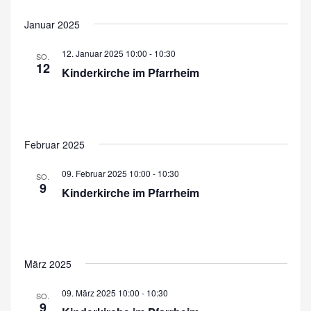
t
Januar 2025
e
12. Januar 2025 10:00
-
10:30
SO.
n
12
Kinderkirche im Pfarrheim
,
N
a
Februar 2025
v
09. Februar 2025 10:00
-
10:30
SO.
i
9
Kinderkirche im Pfarrheim
g
a
t
März 2025
i
09. März 2025 10:00
-
10:30
SO.
o
9